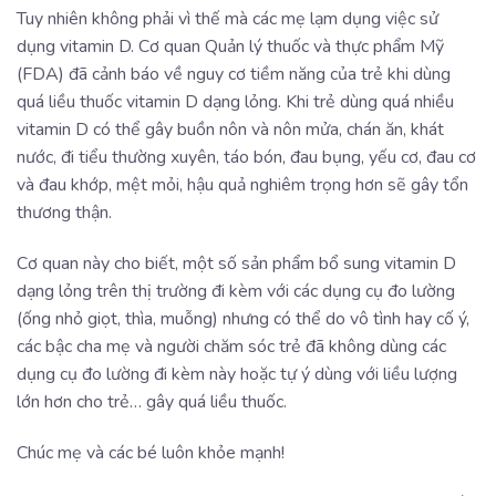
Tuy nhiên không phải vì thế mà các mẹ lạm dụng việc sử
dụng vitamin D. Cơ quan Quản lý thuốc và thực phẩm Mỹ
(FDA) đã cảnh báo về nguy cơ tiềm năng của trẻ khi dùng
quá liều thuốc vitamin D dạng lỏng. Khi trẻ dùng quá nhiều
vitamin D có thể gây buồn nôn và nôn mửa, chán ăn, khát
nước, đi tiểu thường xuyên, táo bón, đau bụng, yếu cơ, đau cơ
và đau khớp, mệt mỏi, hậu quả nghiêm trọng hơn sẽ gây tổn
thương thận.
Cơ quan này cho biết, một số sản phẩm bổ sung vitamin D
dạng lỏng trên thị trường đi kèm với các dụng cụ đo lường
(ống nhỏ giọt, thìa, muỗng) nhưng có thể do vô tình hay cố ý,
các bậc cha mẹ và người chăm sóc trẻ đã không dùng các
dụng cụ đo lường đi kèm này hoặc tự ý dùng với liều lượng
lớn hơn cho trẻ… gây quá liều thuốc.
Chúc mẹ và các bé luôn khỏe mạnh!