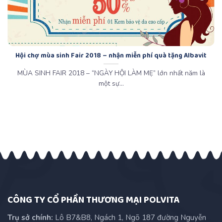
Hội chợ mùa sinh Fair 2018 – nhận miễn phí quà tặng Albavit
MÙA SINH FAIR 2018 – “NGÀY HỘI LÀM MẸ” lớn nhất năm là
một sự...
CÔNG TY CỔ PHẦN THƯƠNG MẠI POLVITA
Trụ sở chính:
Lô B7&B8, Ngách 1, Ngõ 187 đường Nguyễn