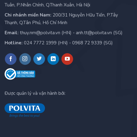
Tuân, P.Nhân Chính, Q.Thanh Xuân, Hà Nội
Chi nhánh miền Nam:
200/31 Nguyễn Hữu Tiến, P.Tây
Thạnh, Q.Tân Phú, Hồ Chí Minh
Email:
thuy.nm@polvita.vn (HN) - anh.tt@polvita.vn (SG)
Hotline:
024 7772 1999 (HN) - 0968 72 9339 (SG)
Được quản lý và vận hành bởi: