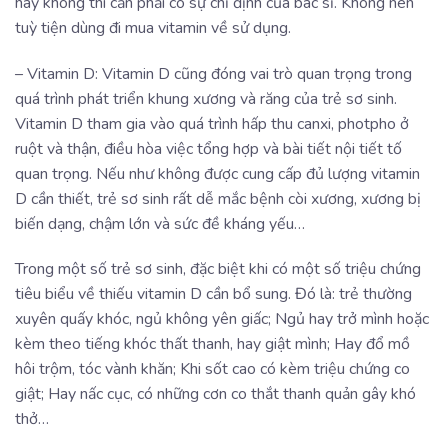
hay không thì cần phải có sự chỉ định của bác sĩ. Không nên
tuỳ tiện dùng đi mua vitamin về sử dụng.
– Vitamin D: Vitamin D cũng đóng vai trò quan trọng trong
quá trình phát triển khung xương và răng của trẻ sơ sinh.
Vitamin D tham gia vào quá trình hấp thu canxi, photpho ở
ruột và thận, điều hòa việc tổng hợp và bài tiết nội tiết tố
quan trọng. Nếu như không được cung cấp đủ lượng vitamin
D cần thiết, trẻ sơ sinh rất dễ mắc bệnh còi xương, xương bị
biến dạng, chậm lớn và sức đề kháng yếu…
Trong một số trẻ sơ sinh, đặc biệt khi có một số triệu chứng
tiêu biểu về thiếu vitamin D cần bổ sung. Đó là: trẻ thường
xuyên quấy khóc, ngủ không yên giấc; Ngủ hay trở mình hoặc
kèm theo tiếng khóc thất thanh, hay giật mình; Hay đổ mồ
hôi trộm, tóc vành khăn; Khi sốt cao có kèm triệu chứng co
giật; Hay nấc cục, có những cơn co thắt thanh quản gây khó
thở…