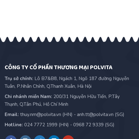
CÔNG TY CỔ PHẦN THƯƠNG MẠI POLVITA
Trụ sở chính:
Lô B7&B8, Ngách 1, Ngõ 187 đường Nguyễn
Tuân, P.Nhân Chính, Q.Thanh Xuân, Hà Nội
Chi nhánh miền Nam:
200/31 Nguyễn Hữu Tiến, P.Tây
Thạnh, Q.Tân Phú, Hồ Chí Minh
Email:
thuy.nm@polvita.vn (HN) - anh.tt@polvita.vn (SG)
Hotline:
024 7772 1999 (HN) - 0968 72 9339 (SG)