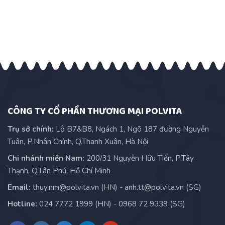
CÔNG TY CỔ PHẦN THƯƠNG MẠI POLVITA
Trụ sở chính:
Lô B7&B8, Ngách 1, Ngõ 187 đường Nguyễn
Tuân, P.Nhân Chính, Q.Thanh Xuân, Hà Nội
Chi nhánh miền Nam:
200/31 Nguyễn Hữu Tiến, P.Tây
Thạnh, Q.Tân Phú, Hồ Chí Minh
Email:
thuy.nm@polvita.vn (HN) - anh.tt@polvita.vn (SG)
Hotline:
024 7772 1999 (HN) - 0968 72 9339 (SG)