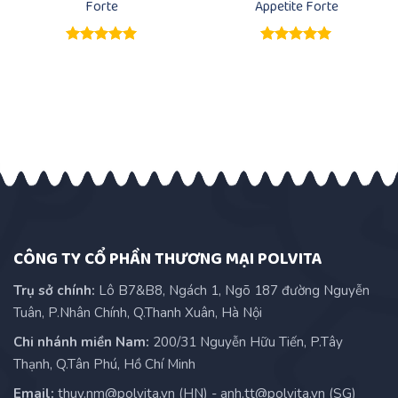
Forte
Appetite Forte
Được xếp
Được xếp
hạng
5.00
hạng
5.00
5 sao
5 sao
CÔNG TY CỔ PHẦN THƯƠNG MẠI POLVITA
Trụ sở chính:
Lô B7&B8, Ngách 1, Ngõ 187 đường Nguyễn
Tuân, P.Nhân Chính, Q.Thanh Xuân, Hà Nội
Chi nhánh miền Nam:
200/31 Nguyễn Hữu Tiến, P.Tây
Thạnh, Q.Tân Phú, Hồ Chí Minh
Email:
thuy.nm@polvita.vn (HN) - anh.tt@polvita.vn (SG)