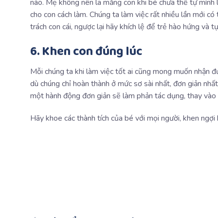
nào. Mẹ không nên la mắng con khi bé chưa thể tự mình l
cho con cách làm. Chúng ta làm việc rất nhiều lần mới có
trách con cái, ngược lại hãy khích lệ để trẻ hào hứng và tự
6. Khen con đúng lúc
Mỗi chúng ta khi làm việc tốt ai cũng mong muốn nhận đư
dù chúng chỉ hoàn thành ở mức sơ sài nhất, đơn giản nhất
một hành động đơn giản sẽ làm phản tác dụng, thay vào đ
Hãy khoe các thành tích của bé với mọi người, khen ngợi 