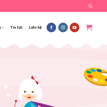
m
Tin tức
Liên hệ