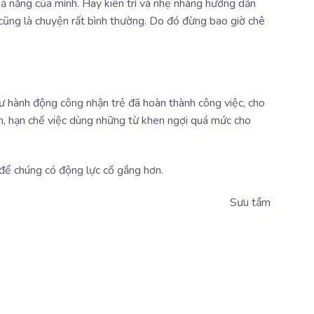
hả năng của mình. Hãy kiên trì và nhẹ nhàng hướng dẫn
ì cũng là chuyện rất bình thường. Do đó đừng bao giờ chê
ư hành động công nhận trẻ đã hoàn thành công việc, cho
àm, hạn chế việc dùng những từ khen ngợi quá mức cho
n để chúng có động lực cố gắng hơn.
Sưu tầm