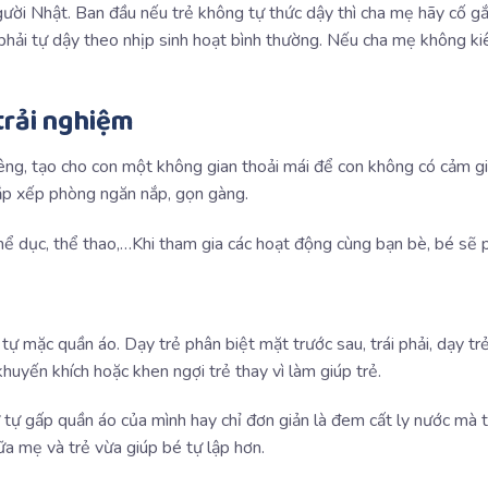
ời Nhật. Ban đầu nếu trẻ không tự thức dậy thì cha mẹ hãy cố gắng
 phải tự dậy theo nhịp sinh hoạt bình thường. Nếu cha mẹ không k
trải nghiệm
iêng, tạo cho con một không gian thoải mái để con không có cảm gi
ắp xếp phòng ngăn nắp, gọn gàng.
hể dục, thể thao,…Khi tham gia các hoạt động cùng bạn bè, bé sẽ ph
 tự mặc quần áo. Dạy trẻ phân biệt mặt trước sau, trái phải, dạy t
huyến khích hoặc khen ngợi trẻ thay vì làm giúp trẻ.
 tự gấp quần áo của mình hay chỉ đơn giản là đem cất ly nước mà 
ữa mẹ và trẻ vừa giúp bé tự lập hơn.