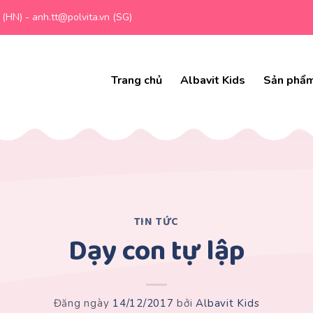
 (HN) - anh.tt@polvita.vn (SG)
Trang chủ
Albavit Kids
Sản phẩ
TIN TỨC
Dạy con tự lập
Đăng ngày
14/12/2017
bởi
Albavit Kids