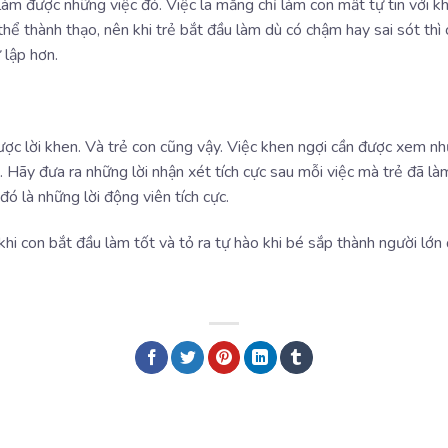
àm được những việc đó. Việc la mắng chỉ làm con mất tự tin với k
 thể thành thạo, nên khi trẻ bắt đầu làm dù có chậm hay sai sót th
 lập hơn.
ợc lời khen. Và trẻ con cũng vậy. Việc khen ngợi cần được xem nh
. Hãy đưa ra những lời nhận xét tích cực sau mỗi việc mà trẻ đã l
ó là những lời động viên tích cực.
khi con bắt đầu làm tốt và tỏ ra tự hào khi bé sắp thành người lớ