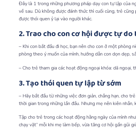
Đây là 1 trong những phương pháp dạy con tự lập của ngư
về sau. Dù không được đánh thức thì cuối cùng, trẻ cũng
được thói quen ỷ lại vào người khác.
2. Trao cho con cơ hội được tự do 
– Khi con bắt đầu đi học, bạn nên cho con ở một phòng r
phòng theo ý muốn của mình, hướng dẫn con dọn dẹp, s
– Cho trẻ tham gia các hoạt động ngoại khóa: dã ngoại, t
3. Tạo thói quen tự lập từ sớm
– Hãy bắt đầu từ những việc đơn giản, chẳng hạn, cho trẻ
thời gian trong những lần đầu. Nhưng mẹ nên kiên nhẫn, k
Tập cho trẻ trong các hoạt động hằng ngày của mình như
chạy vặt” mỗi khi mẹ làm bếp, vừa tăng cơ hội gần gũi gi