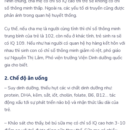
Nhìn chung, cha mẹ có chỉ số IQ cao thì trẻ sẽ không có chỉ
số thông minh thấp. Ngoài ra, các yếu tố di truyền cũng được
phản ánh trong quan hệ huyết thống.
Cụ thể, nếu cha mẹ là người cùng tỉnh thì chỉ số thông minh
trung bình của trẻ là 102, còn nếu ở khác tỉnh, trẻ sinh ra sẽ
có IQ 109. Nếu như hai người có quan hệ họ hàng kết hôn với
nhau thì sinh con có chỉ số thông minh giảm rõ rệt, phó giáo
sư Nguyễn Thị Lâm, Phó viện trưởng Viện Dinh dưỡng quốc
gia cho biết.
2. Chế độ ăn uống
– Suy dinh dưỡng, thiếu hụt các vi chất dinh dưỡng như:
protein, DHA, kẽm, sắt, iốt, chollin, folate, B6, B12… tác
động xấu tới sự phát triển não bộ và nhận thức lâu dài của
trẻ.
– Khảo sát cho thấy, bé bú sữa mẹ có chỉ số IQ cao hơn 3-10