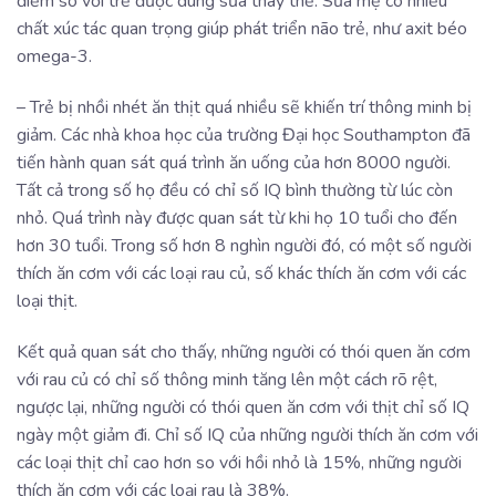
điểm so với trẻ được dùng sữa thay thế. Sữa mẹ có nhiều
chất xúc tác quan trọng giúp phát triển não trẻ, như axit béo
omega-3.
– Trẻ bị nhồi nhét ăn thịt quá nhiều sẽ khiến trí thông minh bị
giảm. Các nhà khoa học của trường Đại học Southampton đã
tiến hành quan sát quá trình ăn uống của hơn 8000 người.
Tất cả trong số họ đều có chỉ số IQ bình thường từ lúc còn
nhỏ. Quá trình này được quan sát từ khi họ 10 tuổi cho đến
hơn 30 tuổi. Trong số hơn 8 nghìn người đó, có một số người
thích ăn cơm với các loại rau củ, số khác thích ăn cơm với các
loại thịt.
Kết quả quan sát cho thấy, những người có thói quen ăn cơm
với rau củ có chỉ số thông minh tăng lên một cách rõ rệt,
ngược lại, những người có thói quen ăn cơm với thịt chỉ số IQ
ngày một giảm đi. Chỉ số IQ của những người thích ăn cơm với
các loại thịt chỉ cao hơn so với hồi nhỏ là 15%, những người
thích ăn cơm với các loại rau là 38%.