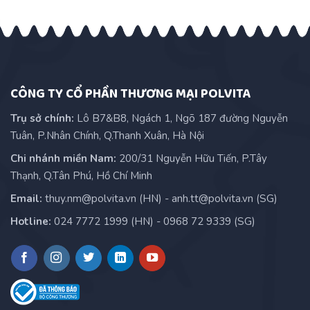
CÔNG TY CỔ PHẦN THƯƠNG MẠI POLVITA
Trụ sở chính:
Lô B7&B8, Ngách 1, Ngõ 187 đường Nguyễn
Tuân, P.Nhân Chính, Q.Thanh Xuân, Hà Nội
Chi nhánh miền Nam:
200/31 Nguyễn Hữu Tiến, P.Tây
Thạnh, Q.Tân Phú, Hồ Chí Minh
Email:
thuy.nm@polvita.vn (HN) - anh.tt@polvita.vn (SG)
Hotline:
024 7772 1999 (HN) - 0968 72 9339 (SG)